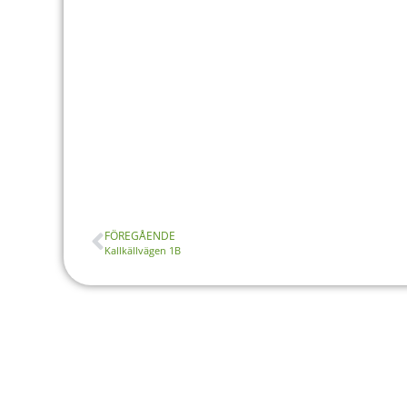
FÖREGÅENDE
Kallkällvägen 1B