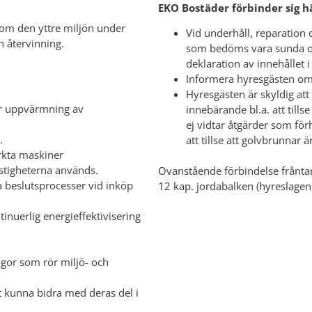
EKO Bostäder förbinder sig h
som den yttre miljön under
Vid underhåll, reparatio
h återvinning.
som bedöms vara sunda och
deklaration av innehållet i
Informera hyresgästen om
Hyresgästen är skyldig att
ör uppvärmning av
innebärande bl.a. att tills
ej vidtar åtgärder som för
.
att tillse att golvbrunnar 
rkta maskiner
fastigheterna används.
Ovanstående förbindelse fråntar
ga beslutsprocesser vid inköp
12 kap. jordabalken (hyreslagen
nuerlig energieffektivisering
ågor som rör miljö- och
tt kunna bidra med deras del i