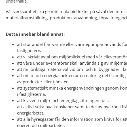
underhålla.
Vår verksamhet ska ge minimala bieffekter på såväl den inre 
materialframställning, produktion, användning, förvaltning oc
Detta innebär bland annat:
att stor andel fjärrvärme eller värmepumpar används f
fastigheterna
att vi skrivit avtal om miljömärkt el med vår elleverantör
att våra underleverantörer skall använda sig av miljömä
att miljöriktiga materialval vid om- och tillbyggnader i 
att miljö- och energiaspekten är en naturlig del i samtli
av produkter eller tjänster.
att systematiskt minska energianvändningen genom konti
i fastigheterna.
att kraven i miljö- och energilagstiftningen följs.
att aktivt söka nya kunskaper samt ta del av nya rön i fr
energiarbetet.
att alla hyresgäster får den information som krävs för a
energi- och miljöarbetet.