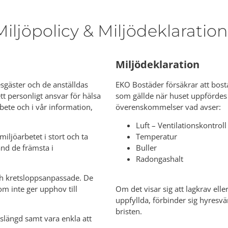
Miljöpolicy & Miljödeklaration
Miljödeklaration
esgäster och de anställdas
EKO Bostäder försäkrar att bost
tt personligt ansvar för hälsa
som gällde när huset uppfördes o
arbete och i vår information,
överenskommelser vad avser:
Luft – Ventilationskontroll
miljöarbetet i stort och ta
Temperatur
land de främsta i
Buller
Radongashalt
ch kretsloppsanpassade. De
m inte ger upphov till
Om det visar sig att lagkrav el
uppfyllda, förbinder sig hyresvä
bristen.
slängd samt vara enkla att