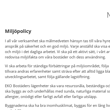
Miljöpolicy
I all vår verksamhet ska målmedveten hänsyn tas till våra hyr
anspråk på säkerhet och en god miljö. Varje anställd ska visa e
och miljö i det dagliga arbetet. Vi ska på ett aktivt sätt, i vårt 
redovisa miljöfakta om våra bostäder och dess användning.
Vi ska arbeta för ständiga förbättringar på miljöområdet, följa 
tillvara andras erfarenheter samt sträva efter att alltid ligga b
utvecklingsarbetet, samt följa gällande lagstiftning.
EKO Bostäders lägenheter ska vara resurssnåla, beständiga o
ska byggs av och underhållas med sunda, naturliga material so
allergier, onödigt eller farligt avfall eller farliga utsläpp.
Byggnaderna ska ha bra inomhusklimat, byggas för en lång liv