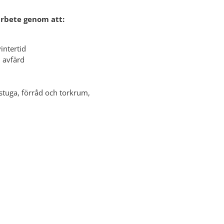
arbete genom att:
intertid
 avfärd
tstuga, förråd och torkrum,