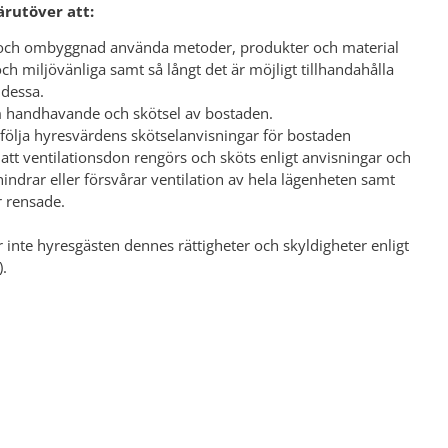
ärutöver att:
n och ombyggnad använda metoder, produkter och material
 miljövänliga samt så långt det är möjligt tillhandahålla
 dessa.
 handhavande och skötsel av bostaden.
 följa hyresvärdens skötselanvisningar för bostaden
e att ventilationsdon rengörs och sköts enligt anvisningar och
hindrar eller försvårar ventilation av hela lägenheten samt
är rensade.
 inte hyresgästen dennes rättigheter och skyldigheter enligt
).