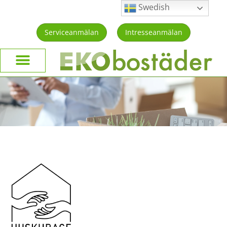
Swedish
Serviceanmälan
Intresseanmälan