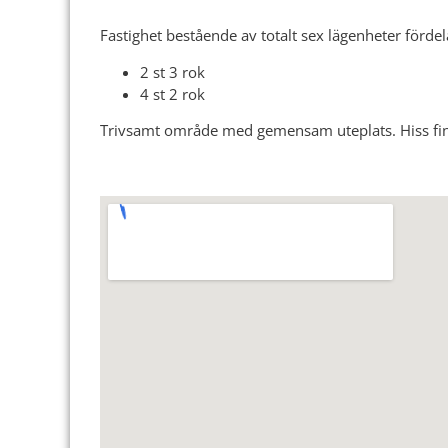
Fastighet bestående av totalt sex lägenheter förde
2 st 3 rok
4 st 2 rok
Trivsamt område med gemensam uteplats. Hiss finns