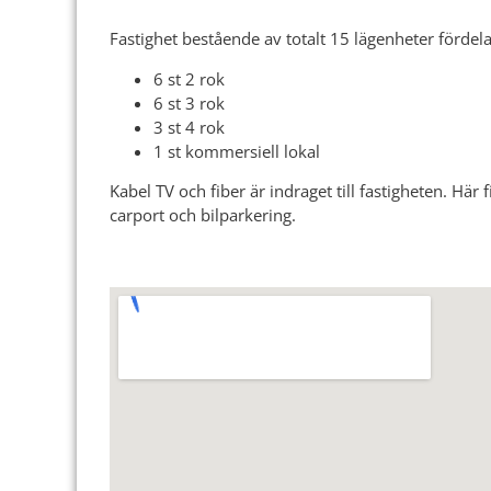
Fastighet bestående av totalt 15 lägenheter fördel
6 st 2 rok
6 st 3 rok
3 st 4 rok
1 st kommersiell lokal
Kabel TV och fiber är indraget till fastigheten. Hä
carport och bilparkering.